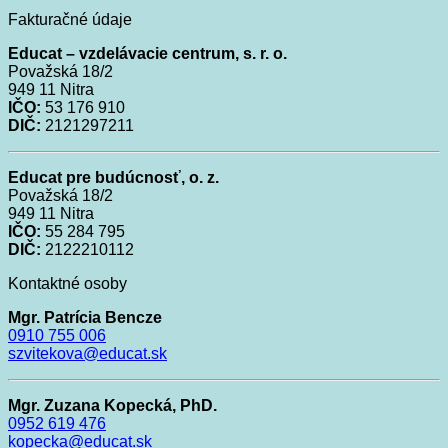
Fakturačné údaje
Educat – vzdelávacie centrum, s. r. o.
Považská 18/2
949 11
Nitra
IČO:
53 176 910
DIČ:
2121297211
Educat pre budúcnosť, o. z.
Považská
18/2
949 11
Nitra
IČO:
55 284 795
DIČ:
2122210112
Kontaktné osoby
Mgr. Patrícia Bencze
0910
755 006
szvitekova@educat.sk
Mgr. Zuzana Kopecká, PhD.
0952 619 476
kopecka@educat.sk