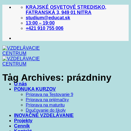
Skip
KRAJSKÉ OSVETOVÉ STREDISKO,
to
FATRANSKÁ 3, 949 01 NITRA
content
studium@educat.sk
13:00 – 19:00
+421 910 755 006
Tag Archives:
prázdniny
O nás
PONUKA KURZOV
Príprava na Testovanie 9
Príprava na prijímačky
Príprava na maturitu
Doučovanie do školy
INOVAČNÉ VZDELÁVANIE
Projekty
Cenník