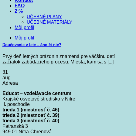
Kontakt
FAQ
2 %
UČEBNÉ PLÁNY
UČEBNÉ MATERIÁLY
Môj profil
Môj profil
Doučovanie v lete – áno či nie?
Prvý deň letných prázdnin znamená pre väčšinu detí
začiatok zabúdacieho procesu. Miesta, kam sa s [...]
31
aug
Adresa
Educat – vzdelávacie centrum
Krajské osvetové stredisko v Nitre
II. poschodie
trieda 1 (miestnosť č. 46)
trieda 2 (miestnosť č. 39)
trieda 3 (miestnosť č. 40)
Fatranská 3
949 01 Nitra-Chrenová