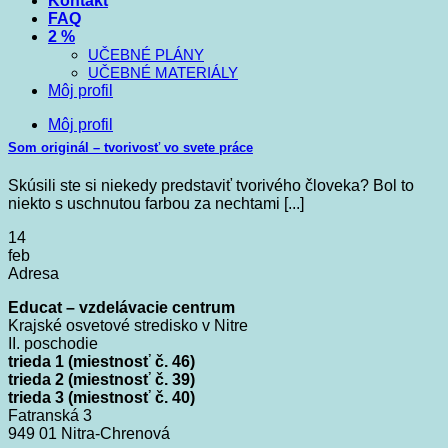
Kontakt
FAQ
2 %
UČEBNÉ PLÁNY
UČEBNÉ MATERIÁLY
Môj profil
Môj profil
Som originál – tvorivosť vo svete práce
Skúsili ste si niekedy predstaviť tvorivého človeka? Bol to
niekto s uschnutou farbou za nechtami [...]
14
feb
Adresa
Educat – vzdelávacie centrum
Krajské osvetové stredisko v Nitre
II. poschodie
trieda 1 (miestnosť č. 46)
trieda 2 (miestnosť č. 39)
trieda 3 (miestnosť č. 40)
Fatranská 3
949 01 Nitra-Chrenová