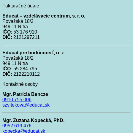
Fakturačné údaje
Educat – vzdelávacie centrum, s. r. o.
Považská 18/2
949 11
Nitra
IČO:
53 176 910
DIČ:
2121297211
Educat pre budúcnosť, o. z.
Považská
18/2
949 11
Nitra
IČO:
55 284 795
DIČ:
2122210112
Kontaktné osoby
Mgr. Patrícia Bencze
0910
755 006
szvitekova@educat.sk
Mgr. Zuzana Kopecká, PhD.
0952 619 476
kopecka@educat.sk