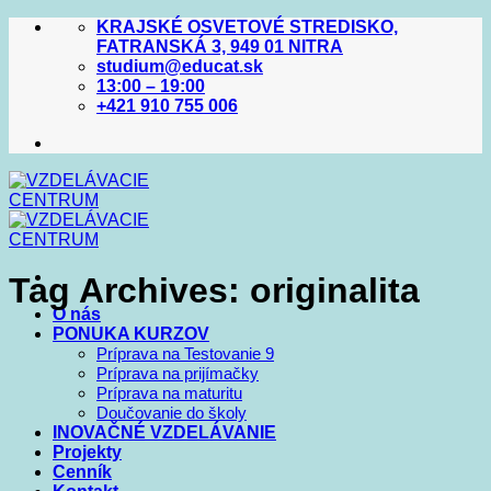
Skip
KRAJSKÉ OSVETOVÉ STREDISKO,
to
FATRANSKÁ 3, 949 01 NITRA
content
studium@educat.sk
13:00 – 19:00
+421 910 755 006
Tag Archives:
originalita
O nás
PONUKA KURZOV
Príprava na Testovanie 9
Príprava na prijímačky
Príprava na maturitu
Doučovanie do školy
INOVAČNÉ VZDELÁVANIE
Projekty
Cenník