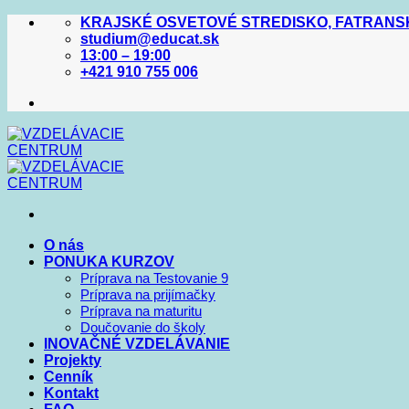
Skip
KRAJSKÉ OSVETOVÉ STREDISKO, FATRANSKÁ
to
studium@educat.sk
content
13:00 – 19:00
+421 910 755 006
O nás
PONUKA KURZOV
Príprava na Testovanie 9
Príprava na prijímačky
Príprava na maturitu
Doučovanie do školy
INOVAČNÉ VZDELÁVANIE
Projekty
Cenník
Kontakt