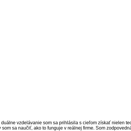
álne vzdelávanie som sa prihlásila s cieľom získať nielen teore
om sa naučiť, ako to funguje v reálnej firme. Som zodpovedná,