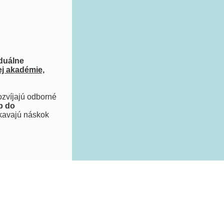
duálne
j akadémie,
rozvíjajú odborné
p do
skavajú náskok