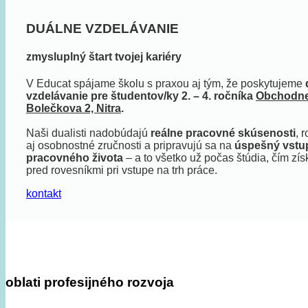
DUÁLNE VZDELÁVANIE
zmysluplný štart tvojej kariéry
V Educat spájame školu s praxou aj tým, že poskytujeme
vzdelávanie pre študentov/ky 2. – 4. ročníka
Obchodne
Bolečkova 2, Nitra
.
Naši dualisti nadobúdajú
reálne pracovné skúsenosti
, 
aj osobnostné zručnosti a pripravujú sa na
úspešný vstu
pracovného života
– a to všetko už počas štúdia, čím zí
pred rovesníkmi pri vstupe na trh práce.
kontakt
oblati profesijného rozvoja