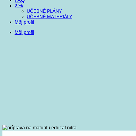
FAQ
2 %
UČEBNÉ PLÁNY
UČEBNÉ MATERIÁLY
Môj profil
Môj profil