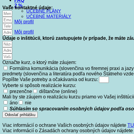
FAQ
2 %
Vaše kontaktné údaje:
UČEBNÉ PLÁNY
UČEBNÉ MATERIÁLY
Môj profil
Môj profil
Údaje o inštitúcii, ktorú zastupujete (v prípade, že máte 
Označte kurz, o ktorý máte záujem:
Formálna komunikácia (slovenčina vo firemnej praxi a jaz
predmety (slovenčina a literatúra podľa nového Štátneho vzd
Popíšte Vaše potreby a očakávania od kurzu:
Vyberte si spôsob realizácie kurzu:
prezenčne
dištančne (online)
Mali by ste záujem o realizáciu kurzu priamo vo Vašej inštitúci
áno
nie
Súhlasím so spracovaním osobných údajov podľa oso
Odoslať prihlášku
Viac informácií o ochrane Vašich osobných údajov nájdete
TU
Viac informácií o Zásadách ochrany osobných údajov nájdete