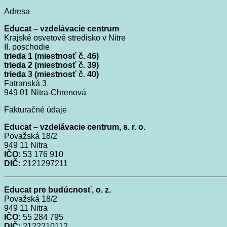
Adresa
Educat – vzdelávacie centrum
Krajské osvetové stredisko v Nitre
II. poschodie
trieda 1 (miestnosť č. 46)
trieda 2 (miestnosť č. 39)
trieda 3 (miestnosť č. 40)
Fatranská 3
949 01 Nitra-Chrenová
Fakturačné údaje
Educat – vzdelávacie centrum, s. r. o.
Považská 18/2
949 11
Nitra
IČO:
53 176 910
DIČ:
2121297211
Educat pre budúcnosť, o. z.
Považská
18/2
949 11
Nitra
IČO:
55 284 795
DIČ:
2122210112