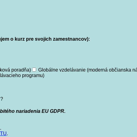
záujem o kurz pre svojich zamestnancov):
yková poradňa)
Globálne vzdelávanie (moderná občianska ná
elávacieho programu)
i?
bitého nariadenia EU GDPR.
.
TU
.