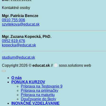
Kontaktné osoby
Mgr. Patrícia Bencze
0910
755 006
szvitekova@educat.sk
Mgr. Zuzana Kopecká, PhD.
0952 619 476
kopecka@educat.sk
studium@educat.sk
Copyright 2026 ©
educat.sk
//
soso.solutions web
O nás
PONUKA KURZOV
Príprava na Testovanie 9
Príprava na prijímačky
Príprava na maturitu
Doučovanie do školy
INOVAČNÉ VZDELÁVANIE