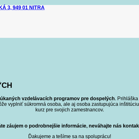
 3, 949 01 NITRA
ÝCH
onúkaných vzdelávacích programov pre dospelých
. Prihlášk
e vyplniť súkromná osoba, ale aj osoba zastupujúca inštitúciu (na
kurz pre svojich zamestnancov.
te záujem o podrobnejšie informácie, neváhajte nás kontak
Ďakujeme a tešíme sa na spoluprácu!