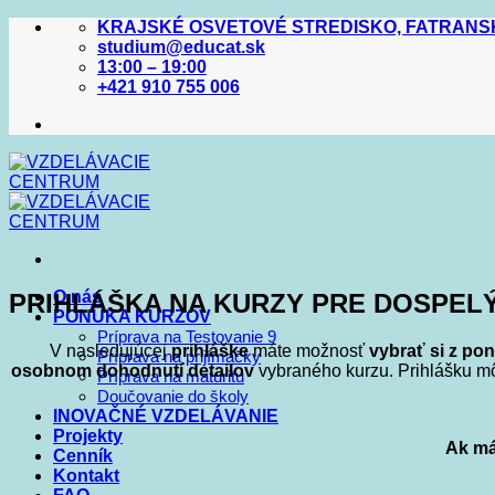
Skip
KRAJSKÉ OSVETOVÉ STREDISKO, FATRANSKÁ
to
studium@educat.sk
content
13:00 – 19:00
+421 910 755 006
O nás
PRIHLÁŠKA NA KURZY PRE DOSPEL
PONUKA KURZOV
Príprava na Testovanie 9
V nasledujúcej
prihláške
máte možnosť
vybrať si z p
Príprava na prijímačky
osobnom dohodnutí detailov
vybraného kurzu. Prihlášku môž
Príprava na maturitu
Doučovanie do školy
INOVAČNÉ VZDELÁVANIE
Projekty
Ak má
Cenník
Kontakt