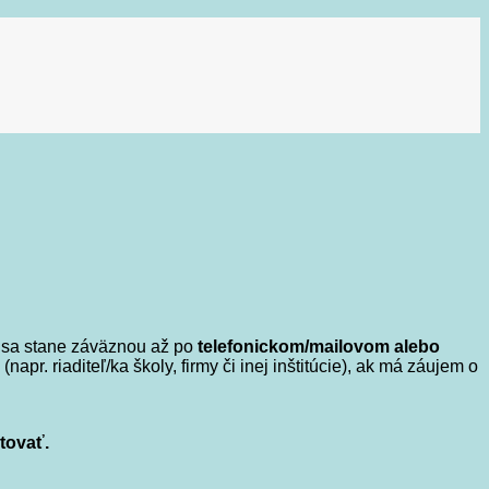
a sa stane záväznou až po
telefonickom/mailovom alebo
pr. riaditeľ/ka školy, firmy či inej inštitúcie), ak má záujem o
tovať.